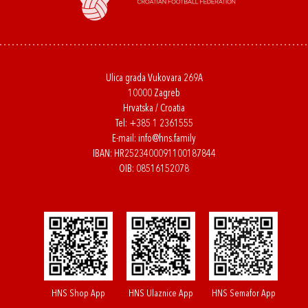
Ulica grada Vukovara 269A
10000 Zagreb
Hrvatska / Croatia
Tel:
+385 1 2361555
E-mail:
info@hns.family
IBAN: HR2523400091100187844
OIB: 08516152078
HNS Shop App
HNS Ulaznice App
HNS Semafor App