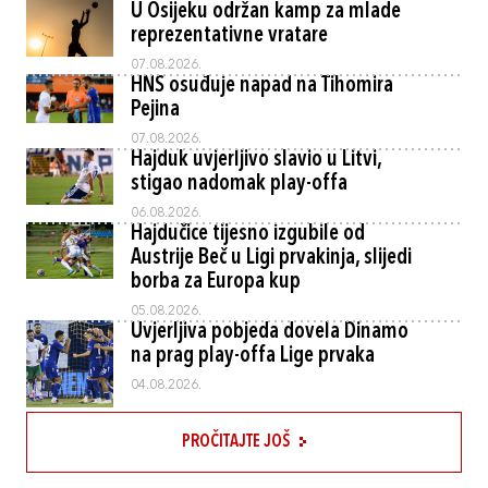
U Osijeku održan kamp za mlade
reprezentativne vratare
07.08.2026.
HNS osuđuje napad na Tihomira
Pejina
07.08.2026.
Hajduk uvjerljivo slavio u Litvi,
stigao nadomak play-offa
06.08.2026.
Hajdučice tijesno izgubile od
Austrije Beč u Ligi prvakinja, slijedi
borba za Europa kup
05.08.2026.
Uvjerljiva pobjeda dovela Dinamo
na prag play-offa Lige prvaka
04.08.2026.
PROČITAJTE JOŠ