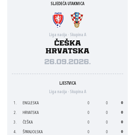
SLJEDEĆA UTAKMICA
Liga nacija - Skupina A
Češka
Hrvatska
26.09.2026.
LJESTVICA
Liga nacija - Skupina A
1.
ENGLESKA
0
0
0
2.
HRVATSKA
0
0
0
3.
ČEŠKA
0
0
0
4.
ŠPANJOLSKA
0
0
0