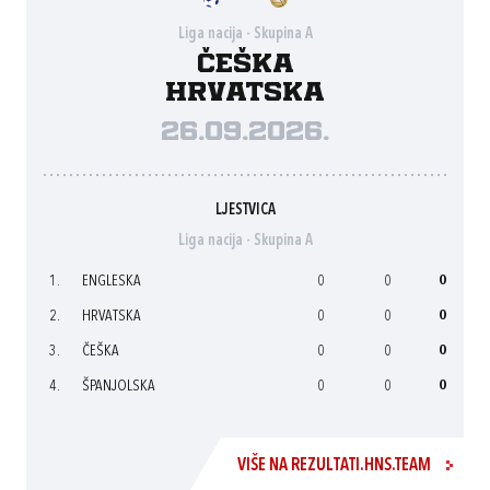
Liga nacija - Skupina A
Češka
Hrvatska
26.09.2026.
LJESTVICA
Liga nacija - Skupina A
1.
ENGLESKA
0
0
0
2.
HRVATSKA
0
0
0
3.
ČEŠKA
0
0
0
4.
ŠPANJOLSKA
0
0
0
VIŠE NA REZULTATI.HNS.TEAM