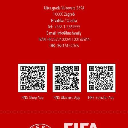
Ulica grada Vukovara 269A
10000 Zagreb
Hrvatska / Croatia
Tel:
+385 1 2361555
E-mail:
info@hns.family
IBAN: HR2523400091100187844
OIB: 08516152078
HNS Shop App
HNS Ulaznice App
HNS Semafor App