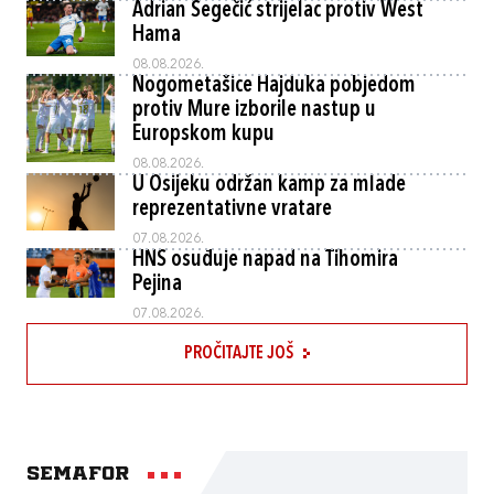
Adrian Segečić strijelac protiv West
Hama
08.08.2026.
Nogometašice Hajduka pobjedom
protiv Mure izborile nastup u
Europskom kupu
08.08.2026.
U Osijeku održan kamp za mlade
reprezentativne vratare
07.08.2026.
HNS osuđuje napad na Tihomira
Pejina
07.08.2026.
PROČITAJTE JOŠ
Semafor