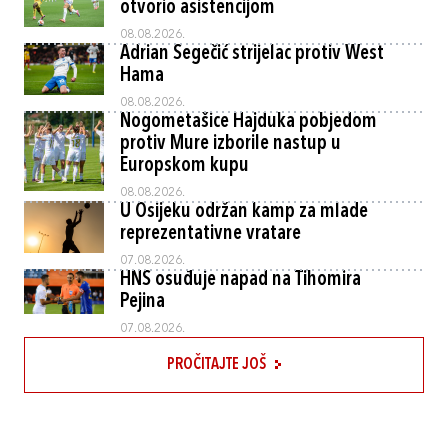
otvorio asistencijom
08.08.2026.
Adrian Segečić strijelac protiv West
Hama
08.08.2026.
Nogometašice Hajduka pobjedom
protiv Mure izborile nastup u
Europskom kupu
08.08.2026.
U Osijeku održan kamp za mlade
reprezentativne vratare
07.08.2026.
HNS osuđuje napad na Tihomira
Pejina
07.08.2026.
PROČITAJTE JOŠ