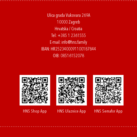
Ulica grada Vukovara 269A
10000 Zagreb
Hrvatska / Croatia
Tel:
+385 1 2361555
E-mail:
info@hns.family
IBAN: HR2523400091100187844
OIB: 08516152078
HNS Shop App
HNS Ulaznice App
HNS Semafor App