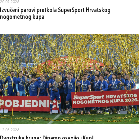
20.07.2026.
Izvučeni parovi pretkola SuperSport Hrvatskog
nogometnog kupa
13.05.2026.
Dvostruka kruna: Dinamo osvojio i Kup!