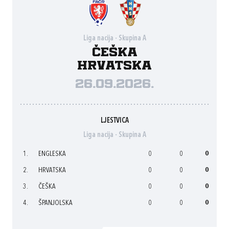
Liga nacija - Skupina A
Češka
Hrvatska
26.09.2026.
LJESTVICA
Liga nacija - Skupina A
1.
ENGLESKA
0
0
0
2.
HRVATSKA
0
0
0
3.
ČEŠKA
0
0
0
4.
ŠPANJOLSKA
0
0
0