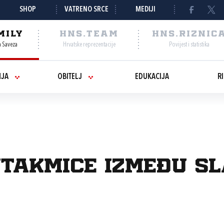
SHOP
VATRENO SRCE
MEDIJI
MILY
HNS.TEAM
HNS.RIZNIC
a Saveza
Hrvatske reprezentacije
Povijest i statistika
NJA
OBITELJ
EDUKACIJA
R
takmice između Sl