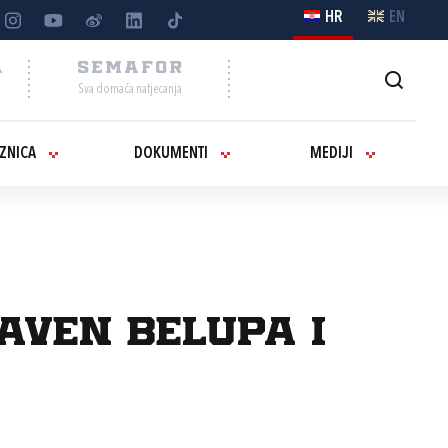
HR
EN
A
SEMAFOR
Sva domaća natjecanja
IZNICA
DOKUMENTI
MEDIJI
aven Belupa i