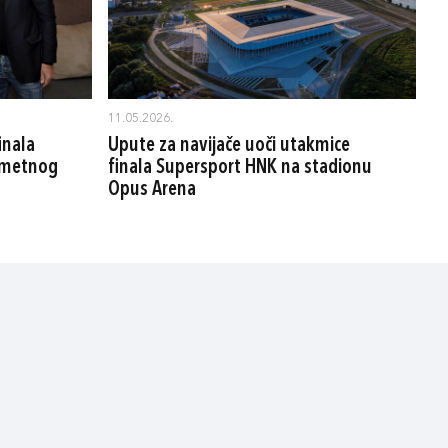
11.05.2026.
inala
Upute za navijače uoči utakmice
ometnog
finala Supersport HNK na stadionu
Opus Arena