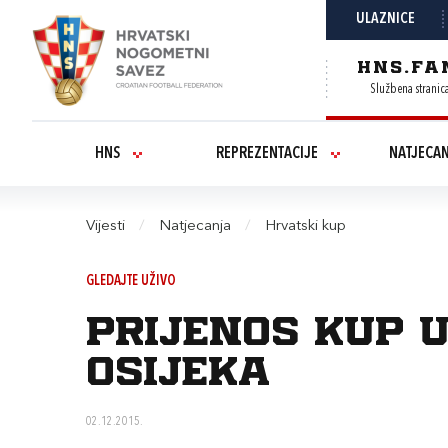
ULAZNICE
HNS.FA
Službena stranic
HNS
REPREZENTACIJE
NATJECA
Vijesti
/
Natjecanja
/
Hrvatski kup
GLEDAJTE UŽIVO
Prijenos Kup u
Osijeka
02.12.2015.