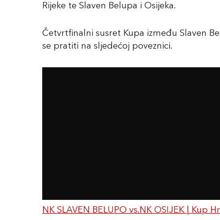
Rijeke te Slaven Belupa i Osijeka.
Četvrtfinalni susret Kupa između Slaven Be
se pratiti na sljedećoj poveznici.
NK SLAVEN BELUPO vs.NK OSIJEK | Kup Hrva