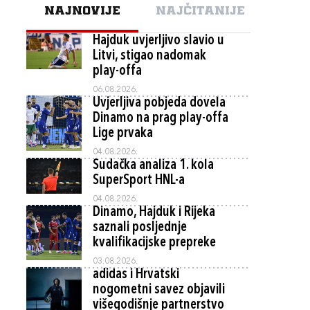
NAJNOVIJE
NAJČITANIJE
Hajduk uvjerljivo slavio u
Litvi, stigao nadomak
play-offa
06.08.2026.
Uvjerljiva pobjeda dovela
Dinamo na prag play-offa
Lige prvaka
04.08.2026.
Sudačka analiza 1. kola
SuperSport HNL-a
04.08.2026.
Dinamo, Hajduk i Rijeka
saznali posljednje
kvalifikacijske prepreke
03.08.2026.
adidas i Hrvatski
nogometni savez objavili
višegodišnje partnerstvo