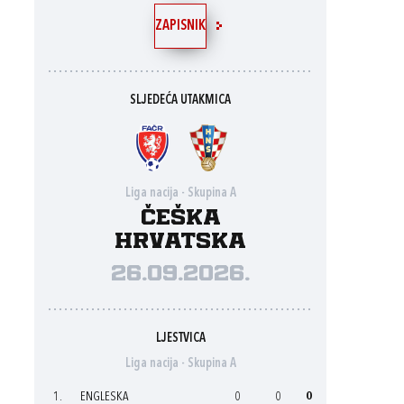
ZAPISNIK
SLJEDEĆA UTAKMICA
Liga nacija - Skupina A
Češka
Hrvatska
26.09.2026.
LJESTVICA
Liga nacija - Skupina A
1.
ENGLESKA
0
0
0