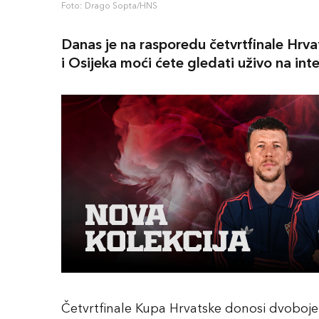
Foto: Drago Sopta/HNS
Danas je na rasporedu četvrtfinale Hrv
i Osijeka moći ćete gledati uživo na int
Četvrtfinale Kupa Hrvatske donosi dvoboje