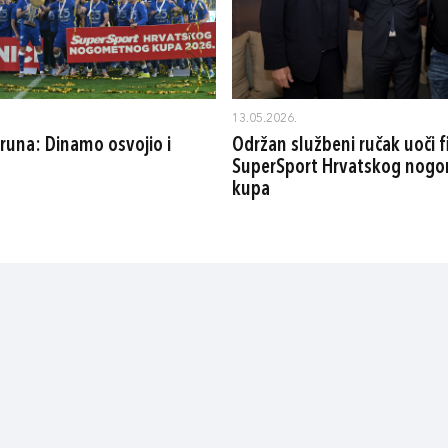
13.05.2026.
runa: Dinamo osvojio i
Održan službeni ručak uoči f
SuperSport Hrvatskog nog
kupa