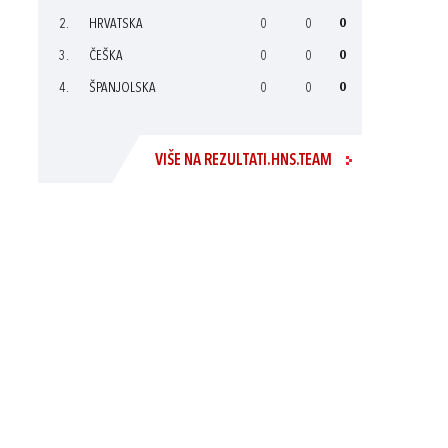
2.
HRVATSKA
0
0
0
3.
ČEŠKA
0
0
0
4.
ŠPANJOLSKA
0
0
0
VIŠE NA REZULTATI.HNS.TEAM