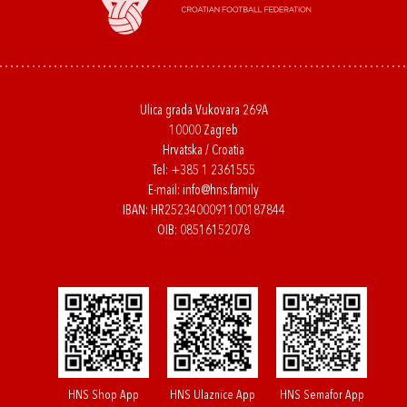
Ulica grada Vukovara 269A
10000 Zagreb
Hrvatska / Croatia
Tel:
+385 1 2361555
E-mail:
info@hns.family
IBAN: HR2523400091100187844
OIB: 08516152078
HNS Shop App
HNS Ulaznice App
HNS Semafor App