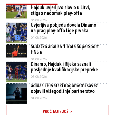
Hajduk uvjerljivo slavio u Litvi,
stigao nadomak play-offa
06.08.2026.
Uvjerljiva pobjeda dovela Dinamo
na prag play-offa Lige prvaka
04.08.2026.
Sudačka analiza 1. kola SuperSport
HNL-a
04.08.2026.
Dinamo, Hajduk i Rijeka saznali
posljednje kvalifikacijske prepreke
03.08.2026.
adidas i Hrvatski nogometni savez
objavili višegodišnje partnerstvo
01.08.2026.
PROČITAJTE JOŠ