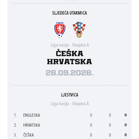
SLJEDEĆA UTAKMICA
Liga nacija - Skupina A
Češka
Hrvatska
26.09.2026.
LJESTVICA
Liga nacija - Skupina A
1.
ENGLESKA
0
0
0
2.
HRVATSKA
0
0
0
3.
ČEŠKA
0
0
0