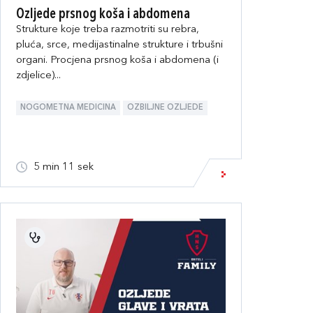
Ozljede prsnog koša i abdomena
Strukture koje treba razmotriti su rebra,
pluća, srce, medijastinalne strukture i trbušni
organi. Procjena prsnog koša i abdomena (i
zdjelice)...
NOGOMETNA MEDICINA
OZBILJNE OZLJEDE
5 min 11 sek