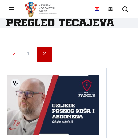
Pregled tečajeva
1
2